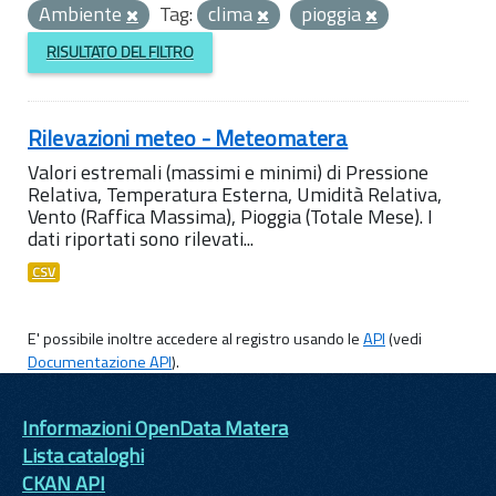
Ambiente
Tag:
clima
pioggia
RISULTATO DEL FILTRO
Rilevazioni meteo - Meteomatera
Valori estremali (massimi e minimi) di Pressione
Relativa, Temperatura Esterna, Umidità Relativa,
Vento (Raffica Massima), Pioggia (Totale Mese). I
dati riportati sono rilevati...
CSV
E' possibile inoltre accedere al registro usando le
API
(vedi
Documentazione API
).
Informazioni OpenData Matera
Lista cataloghi
CKAN API