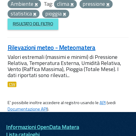
Ambiente
Tag:
clima
pressione
statistica
pioggia
RISULTATO DEL FILTRO
Rilevazioni meteo - Meteomatera
Valori estremali (massimi e minimi) di Pressione
Relativa, Temperatura Esterna, Umidità Relativa,
Vento (Raffica Massima), Pioggia (Totale Mese). I
dati riportati sono rilevati...
CSV
E' possibile inoltre accedere al registro usando le
API
(vedi
Documentazione API
).
Informazioni OpenData Matera
Lista cataloghi