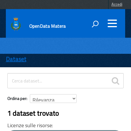
Accedi
OpenData Matera
DATI
ENTI
Dataset
TEMI
INFORMAZIONI
Ordina per
1 dataset trovato
Licenze sulle risorse: