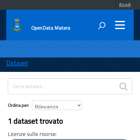
Accedi
OpenData Matera
DATI
ENTI
Dataset
TEMI
INFORMAZIONI
Ordina per
1 dataset trovato
Licenze sulle risorse: