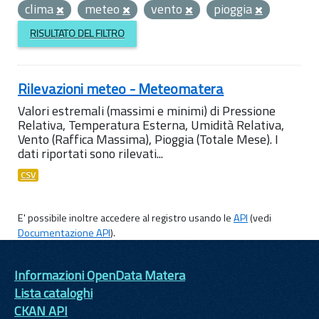
clima
meteo
vento
pioggia
RISULTATO DEL FILTRO
Rilevazioni meteo - Meteomatera
Valori estremali (massimi e minimi) di Pressione
Relativa, Temperatura Esterna, Umidità Relativa,
Vento (Raffica Massima), Pioggia (Totale Mese). I
dati riportati sono rilevati...
CSV
E' possibile inoltre accedere al registro usando le
API
(vedi
Documentazione API
).
Informazioni OpenData Matera
Lista cataloghi
CKAN API