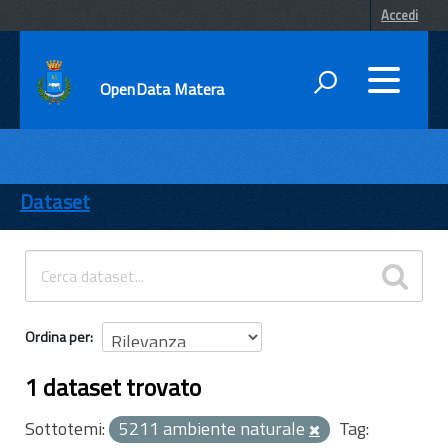
Accedi
OpenData Matera
DATI
ENTI
Dataset
TEMI
INFORMAZIONI
Ordina per
1 dataset trovato
Sottotemi:
5211 ambiente naturale
Tag: