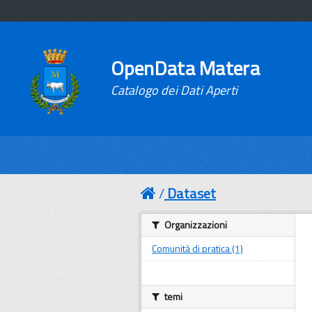
OpenData Matera
Catalogo dei Dati Aperti
Dataset
Organizzazioni
Comunità di pratica (1)
temi