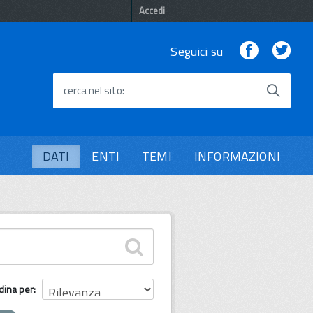
Accedi
Facebook
Twi
Seguici su
cerca nel sito
DATI
ENTI
TEMI
INFORMAZIONI
dina per