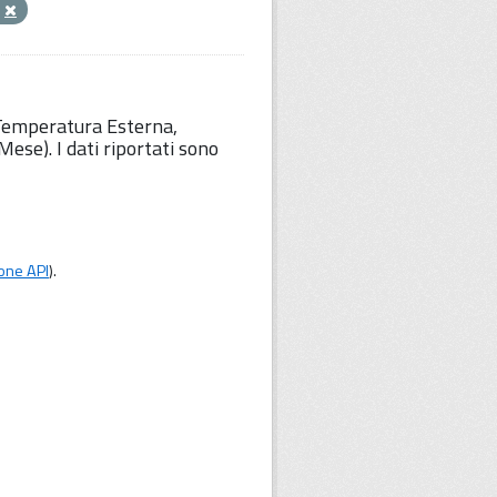
e
 Temperatura Esterna,
ese). I dati riportati sono
one API
).