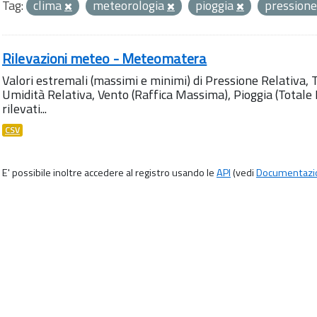
Tag:
clima
meteorologia
pioggia
pression
Rilevazioni meteo - Meteomatera
Valori estremali (massimi e minimi) di Pressione Relativa,
Umidità Relativa, Vento (Raffica Massima), Pioggia (Totale M
rilevati...
CSV
E' possibile inoltre accedere al registro usando le
API
(vedi
Documentazi