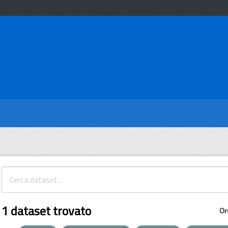
1 dataset trovato
Or