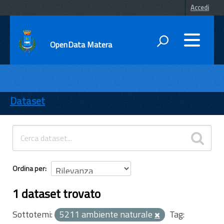
Accedi
OpenData Matera
DATI
ENTI
Dataset
TEMI
INFORMAZIONI
Ordina per
1 dataset trovato
Sottotemi:
5211 ambiente naturale
Tag: