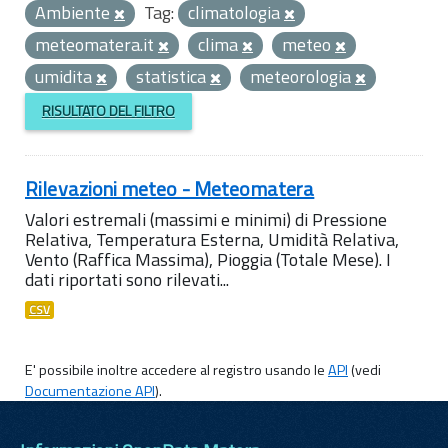
Ambiente
Tag:
climatologia
meteomatera.it
clima
meteo
umidita
statistica
meteorologia
RISULTATO DEL FILTRO
Rilevazioni meteo - Meteomatera
Valori estremali (massimi e minimi) di Pressione
Relativa, Temperatura Esterna, Umidità Relativa,
Vento (Raffica Massima), Pioggia (Totale Mese). I
dati riportati sono rilevati...
CSV
E' possibile inoltre accedere al registro usando le
API
(vedi
Documentazione API
).