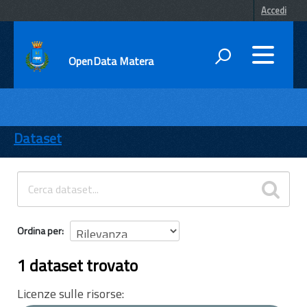
Accedi
OpenData Matera
DATI
ENTI
Dataset
TEMI
INFORMAZIONI
Ordina per
1 dataset trovato
Licenze sulle risorse: