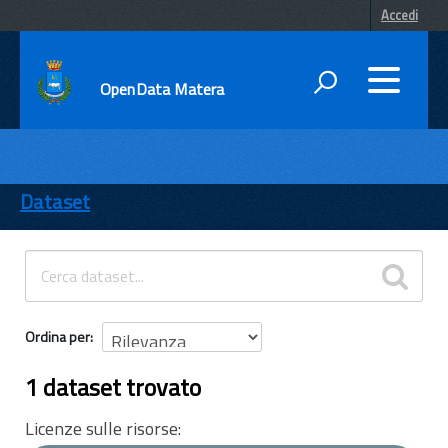
Accedi
OpenData Matera
DATI
ENTI
Dataset
TEMI
INFORMAZIONI
Ordina per
1 dataset trovato
Licenze sulle risorse: