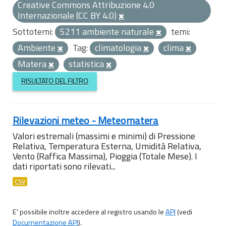
Creative Commons Attribuzione 4.0
Internazionale (CC BY 4.0)
Sottotemi:
5211 ambiente naturale
temi:
Ambiente
Tag:
climatologia
clima
Matera
statistica
RISULTATO DEL FILTRO
Rilevazioni meteo - Meteomatera
Valori estremali (massimi e minimi) di Pressione
Relativa, Temperatura Esterna, Umidità Relativa,
Vento (Raffica Massima), Pioggia (Totale Mese). I
dati riportati sono rilevati...
CSV
E' possibile inoltre accedere al registro usando le
API
(vedi
Documentazione API
).