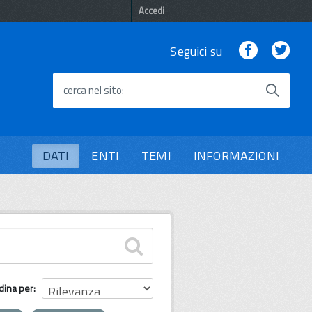
Accedi
Facebook
Twi
Seguici su
cerca nel sito
DATI
ENTI
TEMI
INFORMAZIONI
dina per