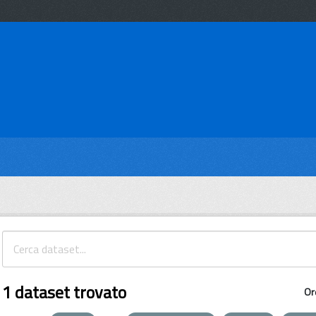
1 dataset trovato
Or