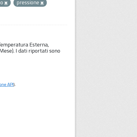
eo
pressione
 Temperatura Esterna,
ese). I dati riportati sono
one API
).