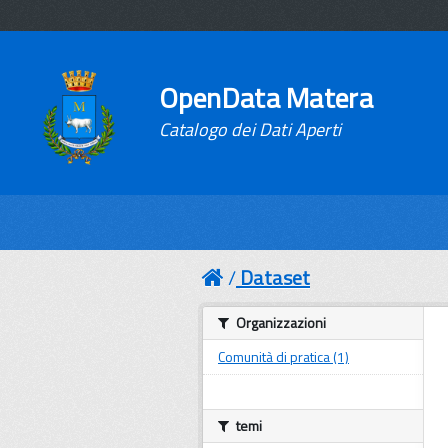
OpenData Matera
Catalogo dei Dati Aperti
Dataset
Organizzazioni
Comunità di pratica (1)
temi