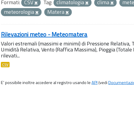
Formati:
CSV
Tag:
climatologia
clima
met
meteorologia
Matera
Rilevazioni meteo - Meteomatera
Valori estremali (massimi e minimi) di Pressione Relativa,
Umidità Relativa, Vento (Raffica Massima), Pioggia (Totale M
rilevati...
CSV
E' possibile inoltre accedere al registro usando le
API
(vedi
Documentazi