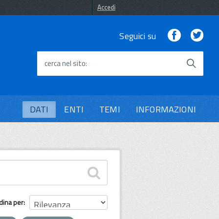
Accedi
Facebook
Twi
Seguici su
cerca nel sito
DATI
ENTI
TEMI
INFORMAZIONI
dina per