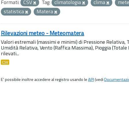
Formati:
CSV
Tag:
climatologia
clima
met
statistica
Matera
Rilevazioni meteo - Meteomatera
Valori estremali (massimi e minimi) di Pressione Relativa,
Umidità Relativa, Vento (Raffica Massima), Pioggia (Totale M
rilevati...
CSV
E' possibile inoltre accedere al registro usando le
API
(vedi
Documentazi