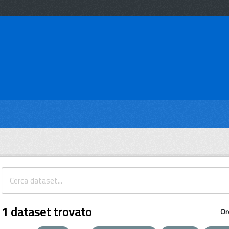
1 dataset trovato
Or