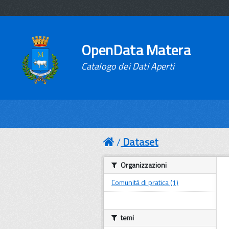
OpenData Matera
Catalogo dei Dati Aperti
Dataset
Organizzazioni
Comunità di pratica (1)
temi