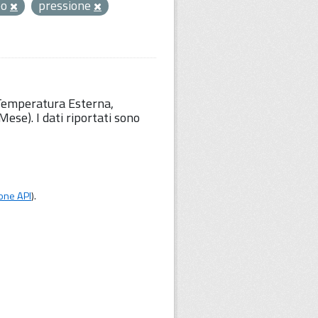
eo
pressione
 Temperatura Esterna,
ese). I dati riportati sono
one API
).