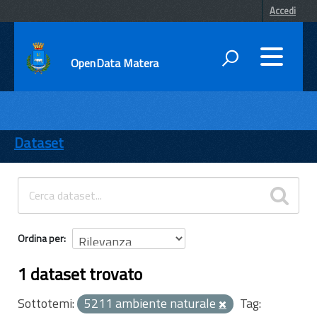
Accedi
OpenData Matera
DATI
ENTI
Dataset
TEMI
INFORMAZIONI
Ordina per
1 dataset trovato
Sottotemi:
5211 ambiente naturale
Tag: