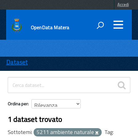
Accedi
OpenData Matera
DATI
ENTI
Dataset
TEMI
INFORMAZIONI
Ordina per
1 dataset trovato
Sottotemi:
5211 ambiente naturale
Tag: