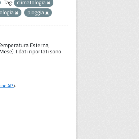
Tag:
climatologia
ologia
pioggia
 Temperatura Esterna,
ese). I dati riportati sono
one API
).