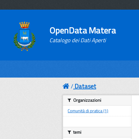
OpenData Matera
Catalogo dei Dati Aperti
Dataset
Organizzazioni
Comunità di pratica (1)
temi