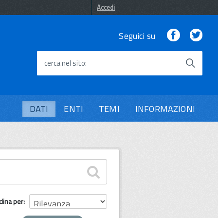
Accedi
Facebook
Twi
Seguici su
cerca nel sito
DATI
ENTI
TEMI
INFORMAZIONI
dina per