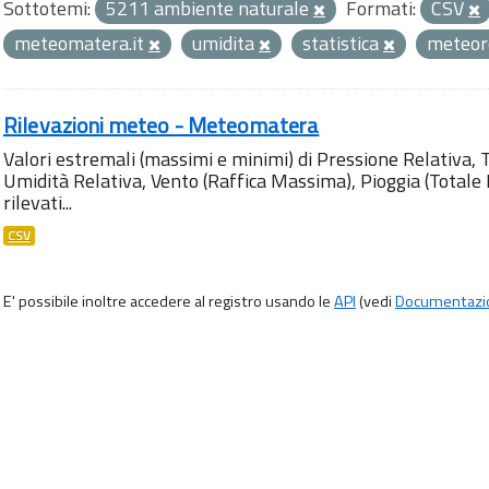
Sottotemi:
5211 ambiente naturale
Formati:
CSV
meteomatera.it
umidita
statistica
meteor
Rilevazioni meteo - Meteomatera
Valori estremali (massimi e minimi) di Pressione Relativa,
Umidità Relativa, Vento (Raffica Massima), Pioggia (Totale M
rilevati...
CSV
E' possibile inoltre accedere al registro usando le
API
(vedi
Documentazi