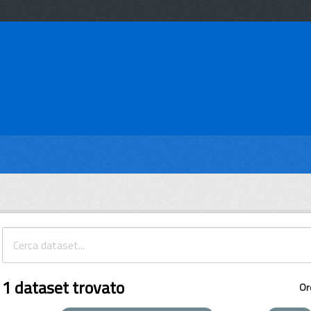
1 dataset trovato
Or