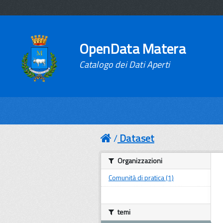
OpenData Matera
Catalogo dei Dati Aperti
Dataset
Organizzazioni
Comunità di pratica (1)
temi