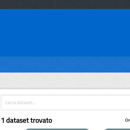
1 dataset trovato
Or