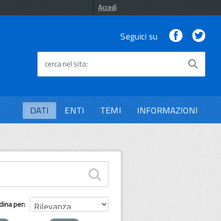
Accedi
Facebook
Twi
Seguici su
cerca nel sito
DATI
ENTI
TEMI
INFORMAZIONI
dina per