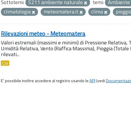
Sottotemi:
5211 ambiente naturale
temi:
Ambiente
climatologia
meteomatera.it
clima
pioggi
Rilevazioni meteo - Meteomatera
Valori estremali (massimi e minimi) di Pressione Relativa,
Umidità Relativa, Vento (Raffica Massima), Pioggia (Totale M
rilevati...
CSV
E' possibile inoltre accedere al registro usando le
API
(vedi
Documentazi