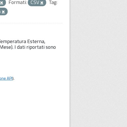
Formati:
CSV
Tag:
a
 Temperatura Esterna,
ese). I dati riportati sono
one API
).