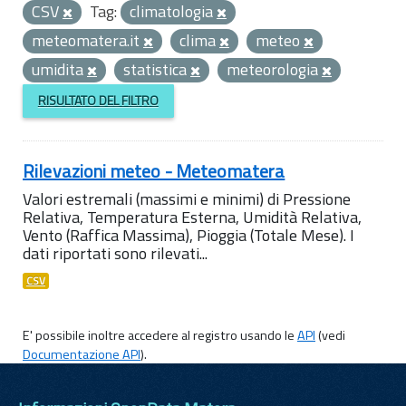
CSV
Tag:
climatologia
meteomatera.it
clima
meteo
umidita
statistica
meteorologia
RISULTATO DEL FILTRO
Rilevazioni meteo - Meteomatera
Valori estremali (massimi e minimi) di Pressione
Relativa, Temperatura Esterna, Umidità Relativa,
Vento (Raffica Massima), Pioggia (Totale Mese). I
dati riportati sono rilevati...
CSV
E' possibile inoltre accedere al registro usando le
API
(vedi
Documentazione API
).