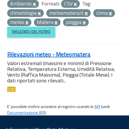
Ambiente
Formati:
CSV
Tag:
climatologia
meteomatera.it
clima
meteo
Matera
pioggia
RISULTATO DEL FILTRO
Rilevazioni meteo - Meteomatera
Valori estremali (massimi e minimi) di Pressione
Relativa, Temperatura Esterna, Umidità Relativa,
Vento (Raffica Massima), Pioggia (Totale Mese). I
dati riportati sono rilevati...
CSV
E' possibile inoltre accedere al registro usando le
API
(vedi
Documentazione API
).