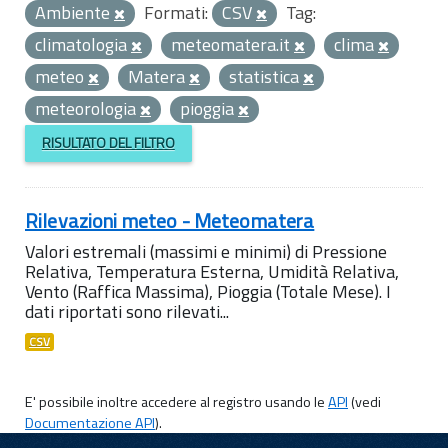
Ambiente
Formati:
CSV
Tag:
climatologia
meteomatera.it
clima
meteo
Matera
statistica
meteorologia
pioggia
RISULTATO DEL FILTRO
Rilevazioni meteo - Meteomatera
Valori estremali (massimi e minimi) di Pressione
Relativa, Temperatura Esterna, Umidità Relativa,
Vento (Raffica Massima), Pioggia (Totale Mese). I
dati riportati sono rilevati...
CSV
E' possibile inoltre accedere al registro usando le
API
(vedi
Documentazione API
).