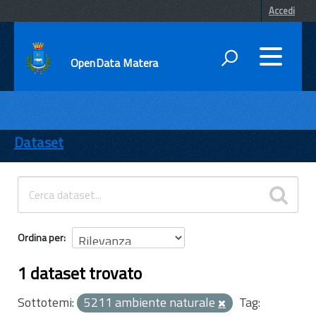
Accedi
OpenData Matera
DATI
ENTI
Dataset
TEMI
INFORMAZIONI
Ordina per
1 dataset trovato
Sottotemi:
5211 ambiente naturale
Tag: