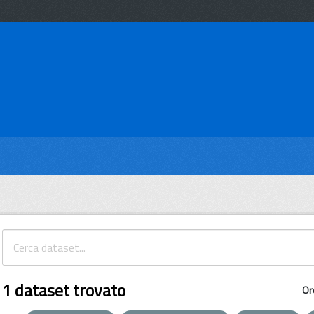
1 dataset trovato
Or