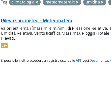
Tag:
climatologia
meteomatera.it
umidita
Rilevazioni meteo - Meteomatera
Valori estremali (massimi e minimi) di Pressione Relativa,
Umidità Relativa, Vento (Raffica Massima), Pioggia (Totale M
rilevati...
CSV
E' possibile inoltre accedere al registro usando le
API
(vedi
Documentazi