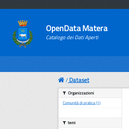
OpenData Matera
Catalogo dei Dati Aperti
Dataset
Organizzazioni
Comunità di pratica (1)
temi