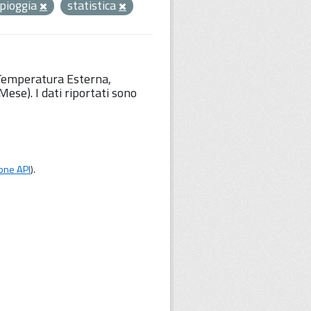
pioggia
statistica
 Temperatura Esterna,
ese). I dati riportati sono
one API
).