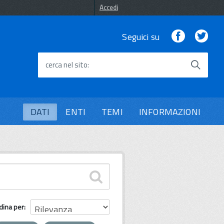
Accedi
Facebook
Twi
Seguici su
cerca nel sito
DATI
ENTI
TEMI
INFORMAZIONI
dina per