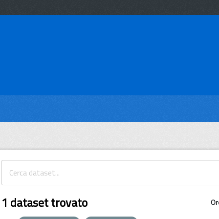
1 dataset trovato
Or