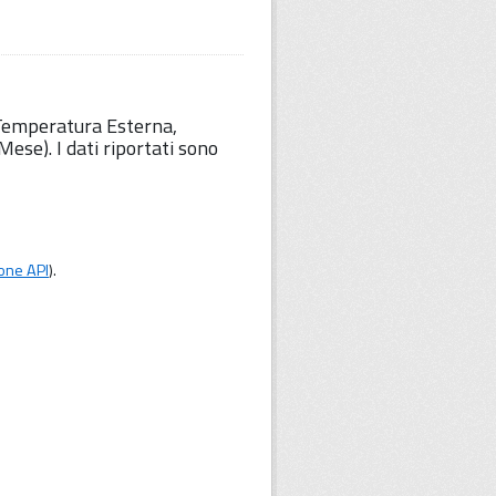
 Temperatura Esterna,
ese). I dati riportati sono
one API
).