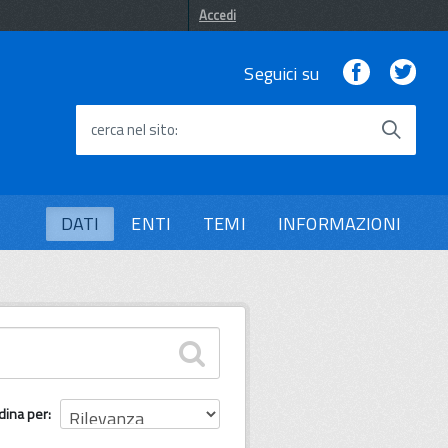
Accedi
Facebook
Twi
Seguici su
cerca nel sito
DATI
ENTI
TEMI
INFORMAZIONI
dina per