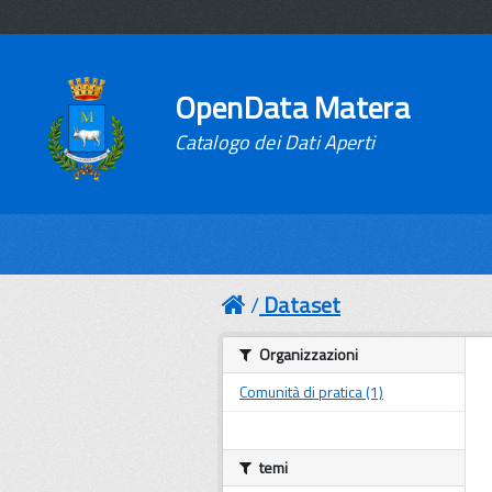
OpenData Matera
Catalogo dei Dati Aperti
Dataset
Organizzazioni
Comunità di pratica (1)
temi