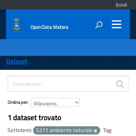
Accedi
OpenData Matera
DATI
ENTI
Dataset
TEMI
INFORMAZIONI
Ordina per
1 dataset trovato
Sottotemi:
5211 ambiente naturale
Tag: