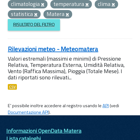
climatologia
temperatura
clima
statistica
Matera
RISULTATO DEL FILTRO
Rilevazioni meteo - Meteomatera
Valori estremali (massimi e minimi) di Pressione
Relativa, Temperatura Esterna, Umidità Relativa,
Vento (Raffica Massima), Pioggia (Totale Mese). I
dati riportati sono rilevati...
CSV
E' possibile inoltre accedere al registro usando le
API
(vedi
Documentazione API
).
Informazioni OpenData Matera
Lista cataloghi