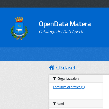
OpenData Matera
Catalogo dei Dati Aperti
Dataset
Organizzazioni
Comunità di pratica (1)
temi