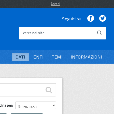
Accedi
Facebook
Twi
Seguici su
cerca nel sito
DATI
ENTI
TEMI
INFORMAZIONI
dina per