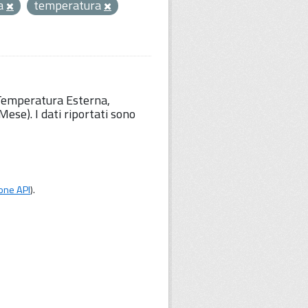
ia
temperatura
 Temperatura Esterna,
ese). I dati riportati sono
one API
).