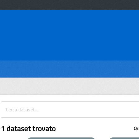
1 dataset trovato
Or