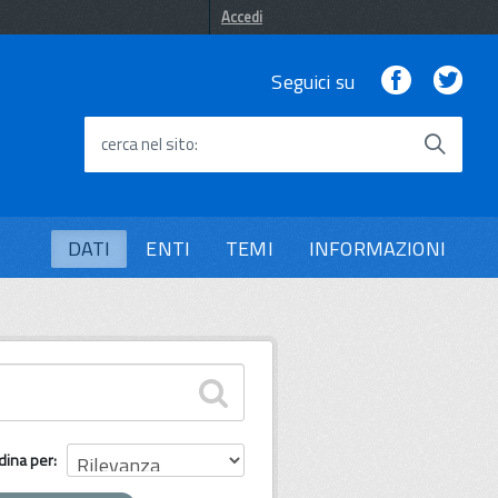
Accedi
Facebook
Twi
Seguici su
cerca nel sito
DATI
ENTI
TEMI
INFORMAZIONI
dina per