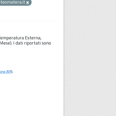
teomatera.it
 Temperatura Esterna,
ese). I dati riportati sono
one API
).