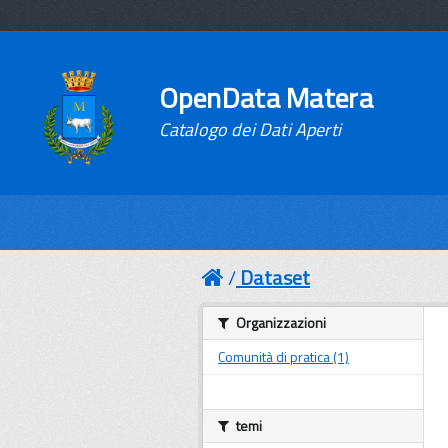
OpenData Matera
Catalogo dei Dati Aperti
Dataset
Organizzazioni
Comunità di pratica (1)
temi