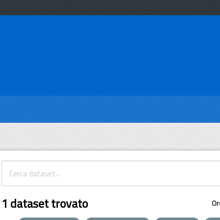
1 dataset trovato
Or