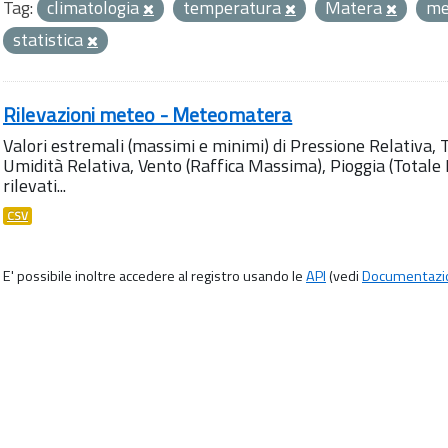
Tag:
climatologia
temperatura
Matera
me
statistica
Rilevazioni meteo - Meteomatera
Valori estremali (massimi e minimi) di Pressione Relativa,
Umidità Relativa, Vento (Raffica Massima), Pioggia (Totale M
rilevati...
CSV
E' possibile inoltre accedere al registro usando le
API
(vedi
Documentazi