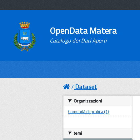
OpenData Matera
Catalogo dei Dati Aperti
Dataset
Organizzazioni
Comunità di pratica (1)
temi