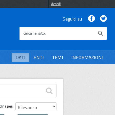
Accedi
Facebook
Twi
Seguici su
cerca nel sito
DATI
ENTI
TEMI
INFORMAZIONI
dina per