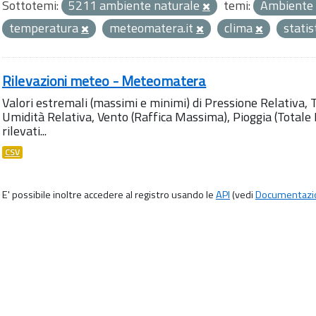
Sottotemi:
5211 ambiente naturale
temi:
Ambiente
temperatura
meteomatera.it
clima
statis
Rilevazioni meteo - Meteomatera
Valori estremali (massimi e minimi) di Pressione Relativa,
Umidità Relativa, Vento (Raffica Massima), Pioggia (Totale M
rilevati...
CSV
E' possibile inoltre accedere al registro usando le
API
(vedi
Documentazi