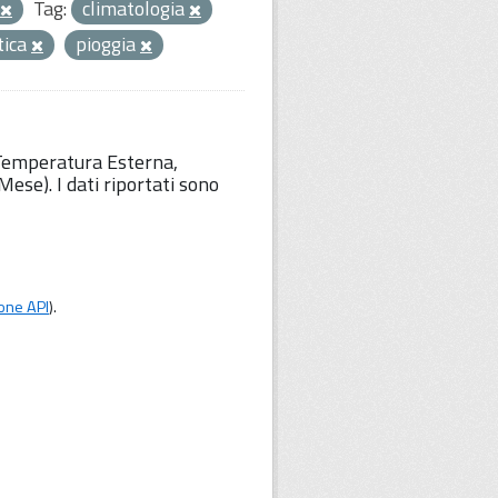
Tag:
climatologia
tica
pioggia
 Temperatura Esterna,
ese). I dati riportati sono
one API
).