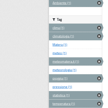
Ambiente (1)
Tag
clima (1)
climatologia (1)
Matera (1)
meteo (1)
meteomatera.it (1)
meteorologia (1)
pioggia (1)
pressione (1)
statistica (1)
temperatura (1)