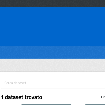
1 dataset trovato
Or