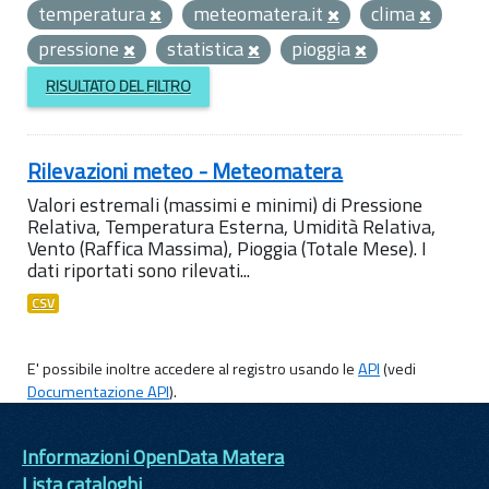
temperatura
meteomatera.it
clima
pressione
statistica
pioggia
RISULTATO DEL FILTRO
Rilevazioni meteo - Meteomatera
Valori estremali (massimi e minimi) di Pressione
Relativa, Temperatura Esterna, Umidità Relativa,
Vento (Raffica Massima), Pioggia (Totale Mese). I
dati riportati sono rilevati...
CSV
E' possibile inoltre accedere al registro usando le
API
(vedi
Documentazione API
).
Informazioni OpenData Matera
Lista cataloghi