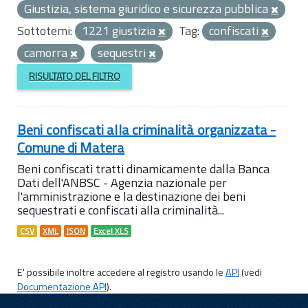
Giustizia, sistema giuridico e sicurezza pubblica
Sottotemi:
1221 giustizia
Tag:
confiscati
camorra
sequestri
RISULTATO DEL FILTRO
Beni confiscati alla criminalità organizzata -
Comune di Matera
Beni confiscati tratti dinamicamente dalla Banca
Dati dell'ANBSC - Agenzia nazionale per
l'amministrazione e la destinazione dei beni
sequestrati e confiscati alla criminalità...
CSV
XML
JSON
Excel XLS
E' possibile inoltre accedere al registro usando le
API
(vedi
Documentazione API
).