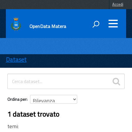
Accedi
OpenData Matera
DATI
ENTI
Dataset
TEMI
INFORMAZIONI
Ordina per
1 dataset trovato
temi: