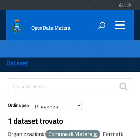
Accedi
OpenData Matera
DATI
ENTI
Dataset
TEMI
INFORMAZIONI
Ordina per
1 dataset trovato
Organizzazioni:
Comune di Matera
Formati: