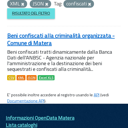
XML
JSON
Tag:
confiscati
RISULTATO DEL FILTRO
Beni confiscati alla criminalità organizzata -
Comune di Matera
Beni confiscati tratti dinamicamente dalla Banca
Dati dell'ANBSC - Agenzia nazionale per
l'amministrazione e la destinazione dei beni
sequestrati e confiscati alla criminalità...
CSV
XML
JSON
Excel XLS
E' possibile inoltre accedere al registro usando le
API
(vedi
Documentazione API
).
Informazioni OpenData Matera
Lista cataloghi