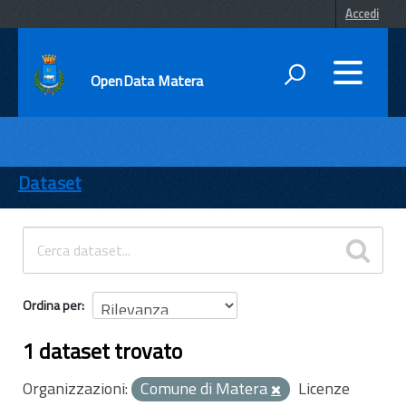
Accedi
OpenData Matera
DATI
ENTI
Dataset
TEMI
INFORMAZIONI
Ordina per
1 dataset trovato
Organizzazioni:
Comune di Matera
Licenze