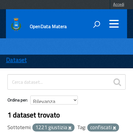
Accedi
OpenData Matera
DATI
ENTI
Dataset
TEMI
INFORMAZIONI
Ordina per
1 dataset trovato
Sottotemi:
1221 giustizia
Tag:
confiscati