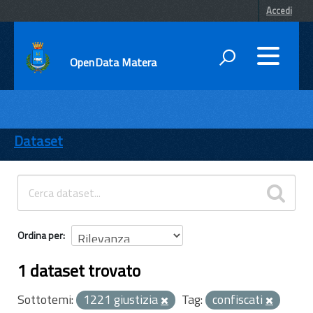
Accedi
OpenData Matera
DATI
ENTI
Dataset
TEMI
INFORMAZIONI
Ordina per
1 dataset trovato
Sottotemi:
1221 giustizia
Tag:
confiscati