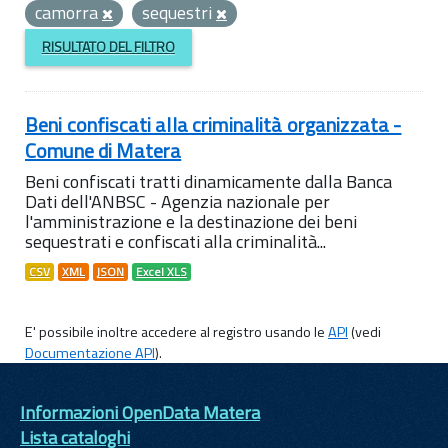
camorra
sequestri
RISULTATO DEL FILTRO
Beni confiscati alla criminalità organizzata -
Comune di Matera
Beni confiscati tratti dinamicamente dalla Banca
Dati dell'ANBSC - Agenzia nazionale per
l'amministrazione e la destinazione dei beni
sequestrati e confiscati alla criminalità...
CSV
XML
JSON
Excel XLS
E' possibile inoltre accedere al registro usando le
API
(vedi
Documentazione API
).
Informazioni OpenData Matera
Lista cataloghi