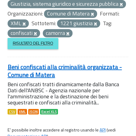
Giustizia, sistema giuridico e sicurezza pubblica
Organizzazioni:
Comune di Matera
Formati:
XML
Sottotemi:
1221 giustizia
Tag:
confiscati
camorra
RISULTATO DEL FILTRO
Beni confiscati alla criminalità organizzata -
Comune di Matera
Beni confiscati tratti dinamicamente dalla Banca
Dati dell'ANBSC - Agenzia nazionale per
l'amministrazione e la destinazione dei beni
sequestrati e confiscati alla criminalità...
CSV
XML
JSON
Excel XLS
E' possibile inoltre accedere al registro usando le
API
(vedi