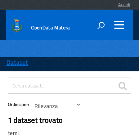
Accedi
OpenData Matera
DATI
ENTI
Dataset
TEMI
INFORMAZIONI
Ordina per
1 dataset trovato
temi: