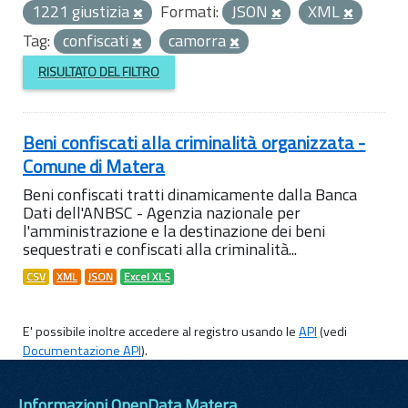
1221 giustizia
Formati:
JSON
XML
Tag:
confiscati
camorra
RISULTATO DEL FILTRO
Beni confiscati alla criminalità organizzata -
Comune di Matera
Beni confiscati tratti dinamicamente dalla Banca
Dati dell'ANBSC - Agenzia nazionale per
l'amministrazione e la destinazione dei beni
sequestrati e confiscati alla criminalità...
CSV
XML
JSON
Excel XLS
E' possibile inoltre accedere al registro usando le
API
(vedi
Documentazione API
).
Informazioni OpenData Matera