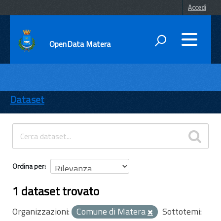
Accedi
OpenData Matera
DATI
ENTI
Dataset
TEMI
INFORMAZIONI
Ordina per
1 dataset trovato
Organizzazioni:
Comune di Matera
Sottotemi: