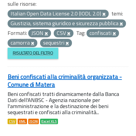
sulle risorse:
Italian Open Data License 2.0 (IODL 2.0)
temi:
Giustizia, sistema giuridico e sicurezza pubblica
Formati:
JSON
CSV
Tag:
confiscati
camorra
sequestri
RISULTATO DEL FILTRO
Beni confiscati alla criminalità organizzata -
Comune di Matera
Beni confiscati tratti dinamicamente dalla Banca
Dati dell'ANBSC - Agenzia nazionale per
l'amministrazione e la destinazione dei beni
sequestrati e confiscati alla criminalità...
CSV
XML
JSON
Excel XLS