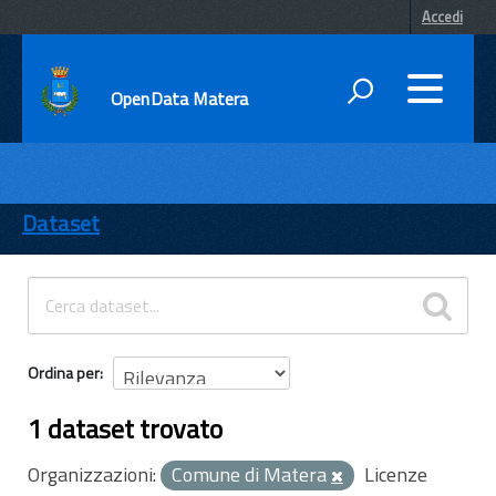
Accedi
OpenData Matera
DATI
ENTI
Dataset
TEMI
INFORMAZIONI
Ordina per
1 dataset trovato
Organizzazioni:
Comune di Matera
Licenze