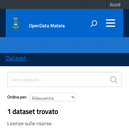
Accedi
OpenData Matera
DATI
ENTI
Dataset
TEMI
INFORMAZIONI
Ordina per
1 dataset trovato
Licenze sulle risorse: