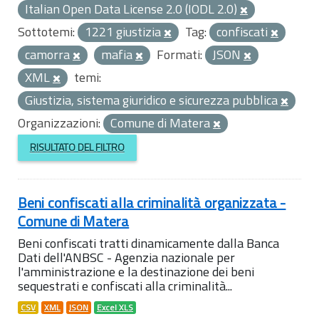
Italian Open Data License 2.0 (IODL 2.0)
Sottotemi:
1221 giustizia
Tag:
confiscati
camorra
mafia
Formati:
JSON
XML
temi:
Giustizia, sistema giuridico e sicurezza pubblica
Organizzazioni:
Comune di Matera
RISULTATO DEL FILTRO
Beni confiscati alla criminalità organizzata -
Comune di Matera
Beni confiscati tratti dinamicamente dalla Banca
Dati dell'ANBSC - Agenzia nazionale per
l'amministrazione e la destinazione dei beni
sequestrati e confiscati alla criminalità...
CSV
XML
JSON
Excel XLS