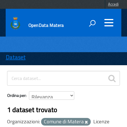
Accedi
OpenData Matera
DATI
ENTI
Dataset
TEMI
INFORMAZIONI
Ordina per
1 dataset trovato
Organizzazioni:
Comune di Matera
Licenze