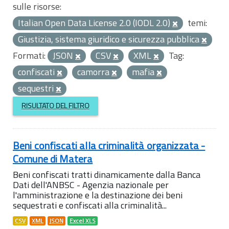
sulle risorse:
Italian Open Data License 2.0 (IODL 2.0)
temi:
Giustizia, sistema giuridico e sicurezza pubblica
Formati:
JSON
CSV
XML
Tag:
confiscati
camorra
mafia
sequestri
RISULTATO DEL FILTRO
Beni confiscati alla criminalità organizzata -
Comune di Matera
Beni confiscati tratti dinamicamente dalla Banca
Dati dell'ANBSC - Agenzia nazionale per
l'amministrazione e la destinazione dei beni
sequestrati e confiscati alla criminalità...
CSV
XML
JSON
Excel XLS