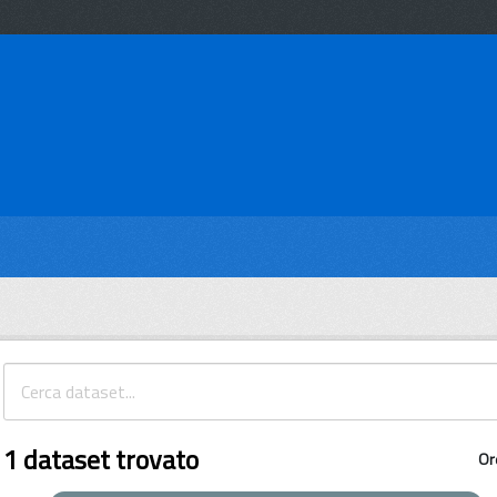
1 dataset trovato
Or