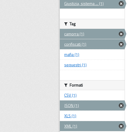
Giustizia, sistema ... (1)
Tag
camorra (1)
confiscati (1)
mafia (1)
sequestri (1)
Formati
CSV (1)
JSON (1)
XLS (1)
XML (1)