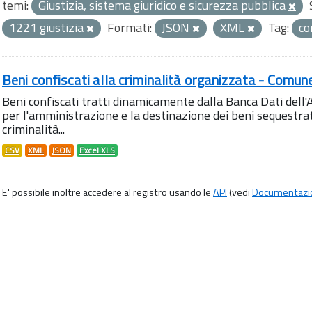
temi:
Giustizia, sistema giuridico e sicurezza pubblica
1221 giustizia
Formati:
JSON
XML
Tag:
co
Beni confiscati alla criminalità organizzata - Comun
Beni confiscati tratti dinamicamente dalla Banca Dati del
per l'amministrazione e la destinazione dei beni sequestrati
criminalità...
CSV
XML
JSON
Excel XLS
E' possibile inoltre accedere al registro usando le
API
(vedi
Documentazi