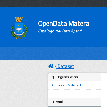
OpenData Matera
Catalogo dei Dati Aperti
Dataset
Organizzazioni
Comune di Matera (1)
temi