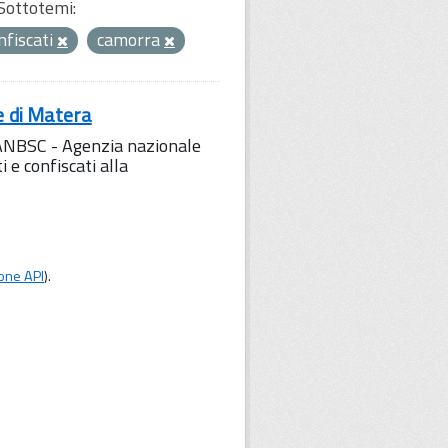
Sottotemi:
nfiscati
camorra
e di Matera
l'ANBSC - Agenzia nazionale
 e confiscati alla
one API
).