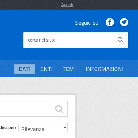
Accedi
Facebook
Twi
Seguici su
cerca nel sito
DATI
ENTI
TEMI
INFORMAZIONI
dina per