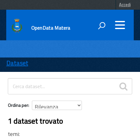
Accedi
OpenData Matera
DATI
ENTI
Dataset
TEMI
INFORMAZIONI
Ordina per
1 dataset trovato
temi: