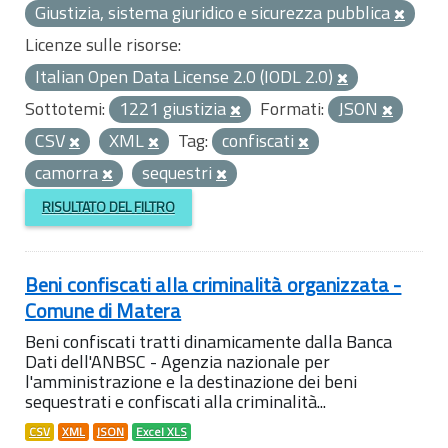
Giustizia, sistema giuridico e sicurezza pubblica
Licenze sulle risorse:
Italian Open Data License 2.0 (IODL 2.0)
Sottotemi:
1221 giustizia
Formati:
JSON
CSV
XML
Tag:
confiscati
camorra
sequestri
RISULTATO DEL FILTRO
Beni confiscati alla criminalità organizzata -
Comune di Matera
Beni confiscati tratti dinamicamente dalla Banca
Dati dell'ANBSC - Agenzia nazionale per
l'amministrazione e la destinazione dei beni
sequestrati e confiscati alla criminalità...
CSV
XML
JSON
Excel XLS