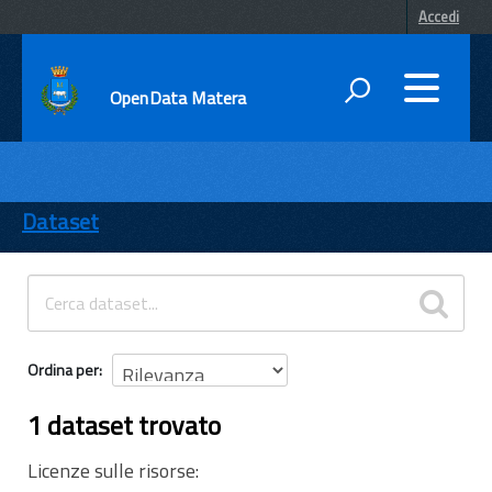
Accedi
OpenData Matera
DATI
ENTI
Dataset
TEMI
INFORMAZIONI
Ordina per
1 dataset trovato
Licenze sulle risorse: