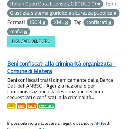
Italian Open Data License 2.0 (IODL 2.0)
temi:
Giustizia, sistema giuridico e sicurezza pubblica
Formati:
JSON
XML
Tag:
confiscati
mafia
RISULTATO DEL FILTRO
Beni confiscati alla criminalità organizzata -
Comune di Matera
Beni confiscati tratti dinamicamente dalla Banca
Dati dell'ANBSC - Agenzia nazionale per
l'amministrazione e la destinazione dei beni
sequestrati e confiscati alla criminalità...
CSV
XML
JSON
Excel XLS
E' possibile inoltre accedere al registro usando le
API
(vedi