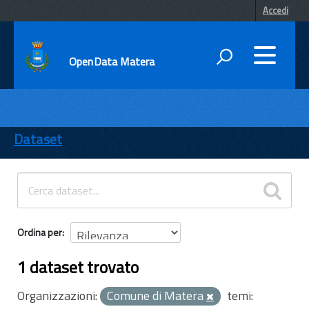
Accedi
OpenData Matera
DATI
ENTI
Dataset
TEMI
INFORMAZIONI
Ordina per
1 dataset trovato
Organizzazioni:
Comune di Matera
temi: