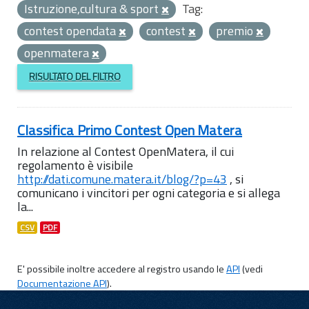
Istruzione,cultura & sport
Tag:
contest opendata
contest
premio
openmatera
RISULTATO DEL FILTRO
Classifica Primo Contest Open Matera
In relazione al Contest OpenMatera, il cui
regolamento è visibile
http://dati.comune.matera.it/blog/?p=43
, si
comunicano i vincitori per ogni categoria e si allega
la...
CSV
PDF
E' possibile inoltre accedere al registro usando le
API
(vedi
Documentazione API
).