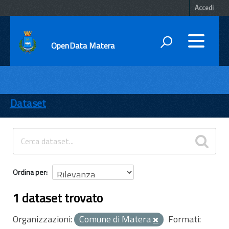
Accedi
OpenData Matera
DATI
ENTI
Dataset
TEMI
INFORMAZIONI
Ordina per
1 dataset trovato
Organizzazioni:
Comune di Matera
Formati: