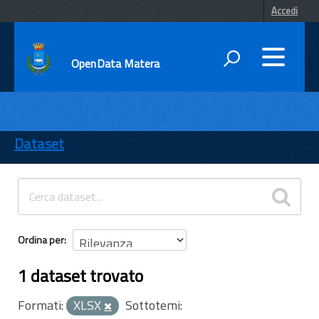
Accedi
OpenData Matera
DATI
ENTI
Dataset
TEMI
INFORMAZIONI
Ordina per
1 dataset trovato
Formati:
XLSX
Sottotemi: