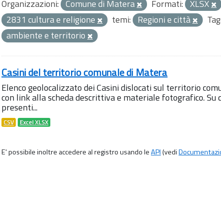
Organizzazioni:
Comune di Matera
Formati:
XLSX
2831 cultura e religione
temi:
Regioni e città
Tag
ambiente e territorio
Casini del territorio comunale di Matera
Elenco geolocalizzato dei Casini dislocati sul territorio com
con link alla scheda descrittiva e materiale fotografico. 
presenti...
CSV
Excel XLSX
E' possibile inoltre accedere al registro usando le
API
(vedi
Documentazi