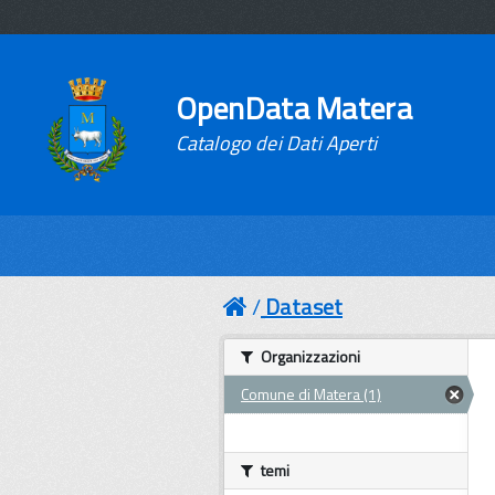
OpenData Matera
Catalogo dei Dati Aperti
Dataset
Organizzazioni
Comune di Matera (1)
temi