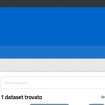
1 dataset trovato
Or