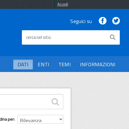
Accedi
Facebook
Twi
Seguici su
cerca nel sito
DATI
ENTI
TEMI
INFORMAZIONI
dina per