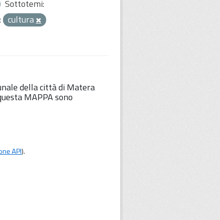
Sottotemi:
:
cultura
unale della città di Matera
Su questa MAPPA sono
one API
).