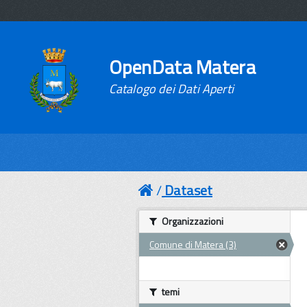
OpenData Matera
Catalogo dei Dati Aperti
Dataset
Organizzazioni
Comune di Matera (3)
temi