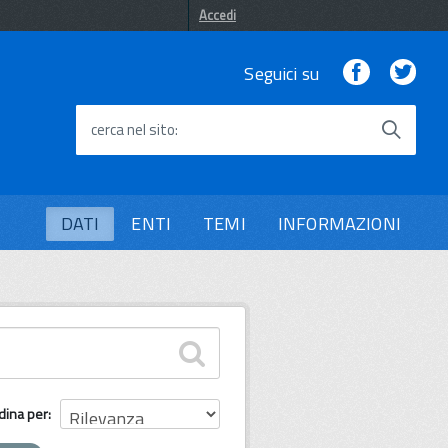
Accedi
Facebook
Twi
Seguici su
cerca nel sito
DATI
ENTI
TEMI
INFORMAZIONI
dina per