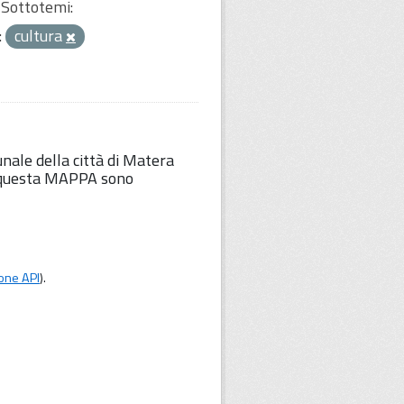
Sottotemi:
:
cultura
unale della città di Matera
Su questa MAPPA sono
one API
).