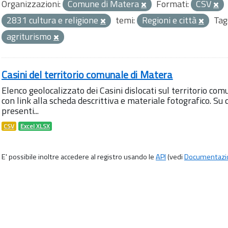
Organizzazioni:
Comune di Matera
Formati:
CSV
2831 cultura e religione
temi:
Regioni e città
Tag
agriturismo
Casini del territorio comunale di Matera
Elenco geolocalizzato dei Casini dislocati sul territorio com
con link alla scheda descrittiva e materiale fotografico. 
presenti...
CSV
Excel XLSX
E' possibile inoltre accedere al registro usando le
API
(vedi
Documentazi