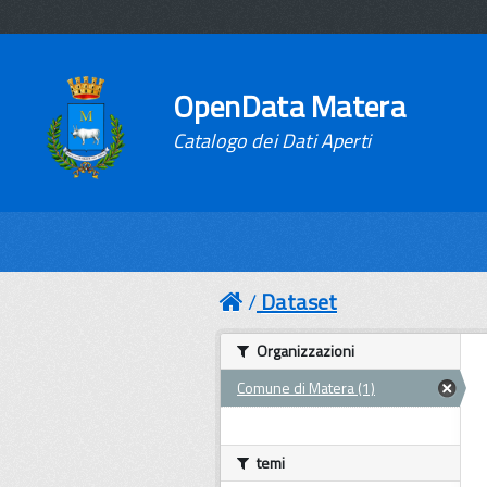
OpenData Matera
Catalogo dei Dati Aperti
Dataset
Organizzazioni
Comune di Matera (1)
temi