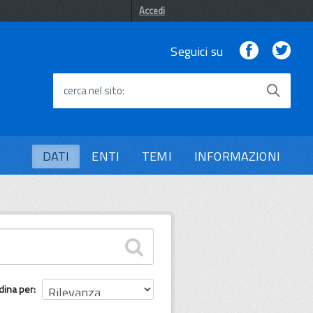
Accedi
Facebook
Twi
Seguici su
cerca nel sito
DATI
ENTI
TEMI
INFORMAZIONI
dina per