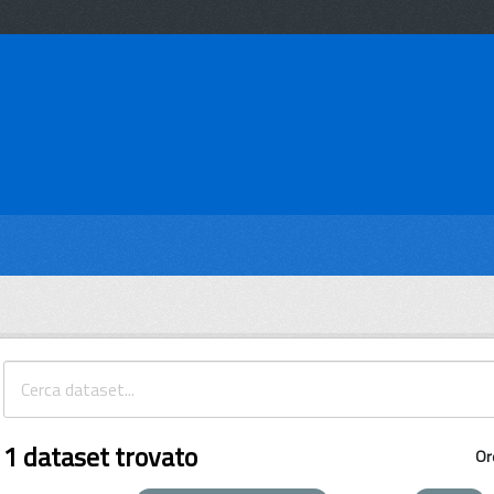
1 dataset trovato
Or