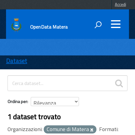
Accedi
OpenData Matera
DATI
ENTI
Dataset
TEMI
INFORMAZIONI
Ordina per
1 dataset trovato
Organizzazioni:
Comune di Matera
Formati: