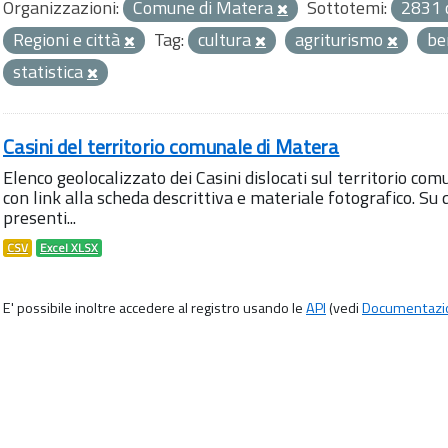
Organizzazioni:
Comune di Matera
Sottotemi:
2831 c
Regioni e città
Tag:
cultura
agriturismo
be
statistica
Casini del territorio comunale di Matera
Elenco geolocalizzato dei Casini dislocati sul territorio com
con link alla scheda descrittiva e materiale fotografico. 
presenti...
CSV
Excel XLSX
E' possibile inoltre accedere al registro usando le
API
(vedi
Documentazi