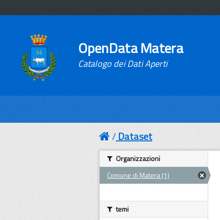
OpenData Matera
Catalogo dei Dati Aperti
Dataset
Organizzazioni
Comune di Matera (1)
temi