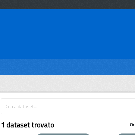
1 dataset trovato
Or