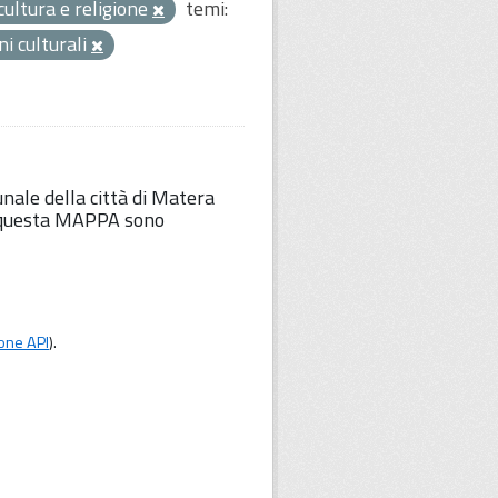
ultura e religione
temi:
ni culturali
unale della città di Matera
Su questa MAPPA sono
one API
).