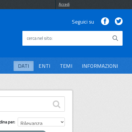
Accedi
Facebook
Twi
Seguici su
cerca nel sito
DATI
ENTI
TEMI
INFORMAZIONI
dina per