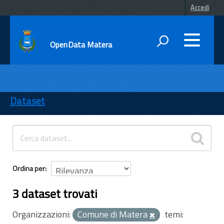
Accedi
OpenData Matera
DATI
ENTI
Dataset
TEMI
INFORMAZIONI
Ordina per
3 dataset trovati
Organizzazioni:
Comune di Matera
temi: