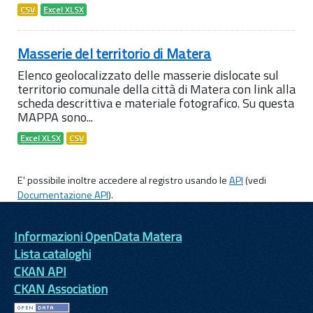
CSV
Excel XLSX
Masserie del territorio di Matera
Elenco geolocalizzato delle masserie dislocate sul
territorio comunale della città di Matera con link alla
scheda descrittiva e materiale fotografico. Su questa
MAPPA sono...
Excel XLSX
CSV
E' possibile inoltre accedere al registro usando le
API
(vedi
Documentazione API
).
Informazioni OpenData Matera
Lista cataloghi
CKAN API
CKAN Association