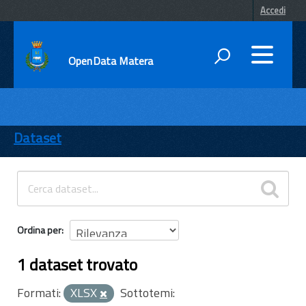
Accedi
OpenData Matera
DATI
ENTI
Dataset
TEMI
INFORMAZIONI
Ordina per
1 dataset trovato
Formati:
XLSX
Sottotemi: