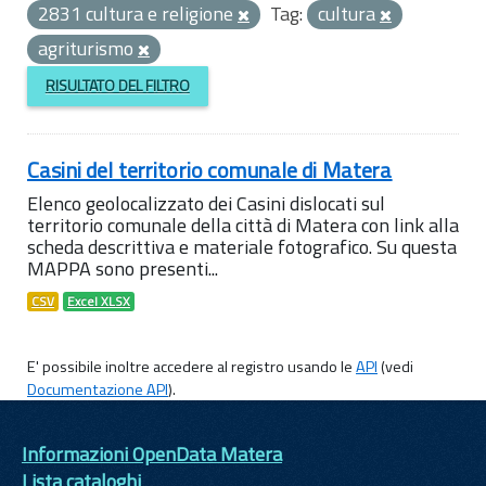
2831 cultura e religione
Tag:
cultura
agriturismo
RISULTATO DEL FILTRO
Casini del territorio comunale di Matera
Elenco geolocalizzato dei Casini dislocati sul
territorio comunale della città di Matera con link alla
scheda descrittiva e materiale fotografico. Su questa
MAPPA sono presenti...
CSV
Excel XLSX
E' possibile inoltre accedere al registro usando le
API
(vedi
Documentazione API
).
Informazioni OpenData Matera
Lista cataloghi